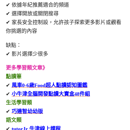
✔ 依據年紀推薦適合的頻道
✔ 選擇開放或關閉搜尋
✔ 家長安全控制設，允許孩子探索更多影片或觀看
你挑選的內容
缺點：
✔ 影片選擇少很多
更多學習類文章》
點讀筆
✔
風車0-6歲Food超人點讀認知圖鑑
✔
小牛津全腦開發點讀大寶盒48件組
生活學習類
✔
巧連智幼幼版
語文類
✔
tutorJr 牛津線上課程