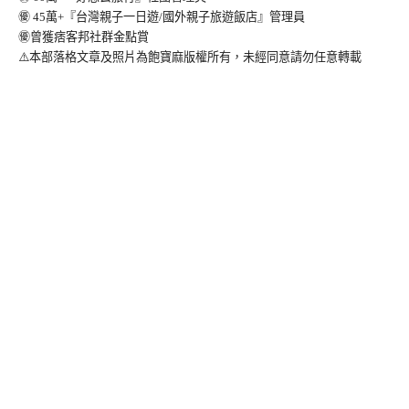
㊝ 45萬+『台灣親子一日遊/國外親子旅遊飯店』管理員
㊝曾獲痞客邦社群金點賞
⚠️本部落格文章及照片為飽寶麻版權所有，未經同意請勿任意轉載