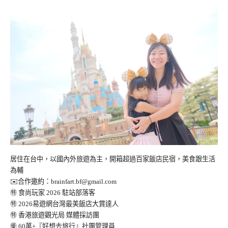
居住在台中，以國內外旅遊為主，開箱超過百家飯店民宿，美食跟生活
為輔
✉️合作邀約：
brainfart.bf@gmail.com
㊕ 食尚玩家 2026 駐站部落客
㊕ 2026易遊網台灣最美飯店大賞達人
㊕ 香港旅遊觀光局 媒體採訪團
㊝ 60萬+『好想去旅行』社團管理員