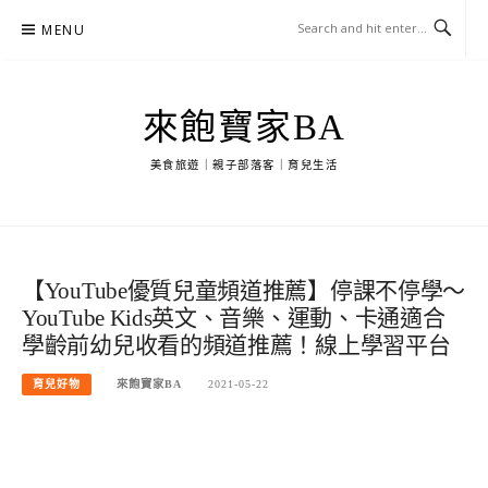
Skip
MENU
to
content
來飽寶家BA
美食旅遊｜親子部落客｜育兒生活
【YouTube優質兒童頻道推薦】停課不停學～
YouTube Kids英文、音樂、運動、卡通適合
學齡前幼兒收看的頻道推薦！線上學習平台
育兒好物
來飽寶家BA
2021-05-22