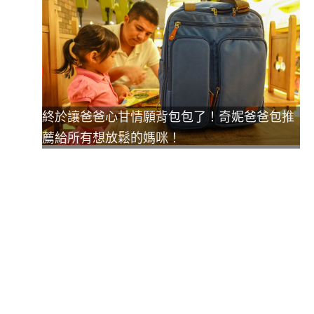
終於讓爸爸心甘情願背包包了！奇妮爸爸包推
薦給所有想放鬆的媽咪！