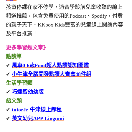
孩童停課在家不停學，適合學齡前兒童收聽的線上
頻道推薦，包含免費使用的Podcast、Spotify，付費
的親子天下、KKbox Kids豐富的兒童線上閱讀內容
及平台推薦！
更多學習類文章》
點讀筆
✔
風車0-6歲Food超人點讀認知圖鑑
✔
小牛津全腦開發點讀大寶盒48件組
生活學習類
✔
巧連智幼幼版
語文類
✔
tutorJr 牛津線上課程
✔
英文幼兒APP Lingumi