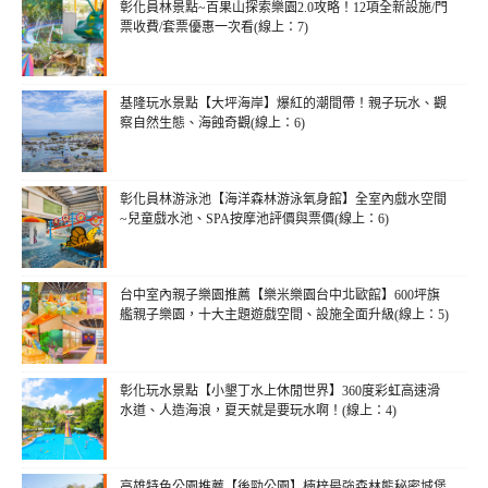
彰化員林景點~百果山探索樂園2.0攻略！12項全新設施/門
票收費/套票優惠一次看(線上：7)
基隆玩水景點【大坪海岸】爆紅的潮間帶！親子玩水、觀
察自然生態、海蝕奇觀(線上：6)
彰化員林游泳池【海洋森林游泳氧身館】全室內戲水空間
~兒童戲水池、SPA按摩池評價與票價(線上：6)
台中室內親子樂園推薦【樂米樂園台中北歐館】600坪旗
艦親子樂園，十大主題遊戲空間、設施全面升級(線上：5)
彰化玩水景點【小墾丁水上休閒世界】360度彩虹高速滑
水道、人造海浪，夏天就是要玩水啊！(線上：4)
高雄特色公園推薦【後勁公園】楠梓最強森林熊秘密城堡