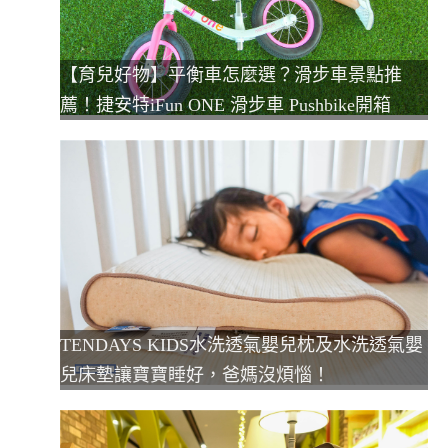
【育兒好物】平衡車怎麼選？滑步車景點推
薦！捷安特iFun ONE 滑步車 Pushbike開箱
TENDAYS KIDS水洗透氣嬰兒枕及水洗透氣嬰
兒床墊讓寶寶睡好，爸媽沒煩惱！