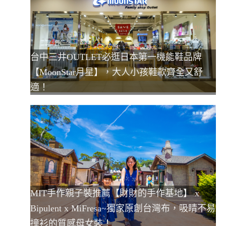
台中三井OUTLET必逛日本第一機能鞋品牌
【MoonStar月星】，大人小孩鞋款齊全又舒
適！
MIT手作親子裝推薦【財財的手作基地】 x
Bipulent x MiFresa~獨家原創台灣布，吸睛不易
撞衫的質感母女裝！