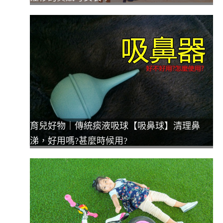
育兒好物｜傳統痰液吸球【吸鼻球】清理鼻
涕，好用嗎?甚麼時候用?