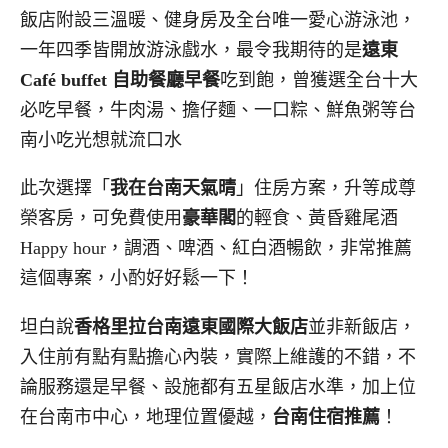
飯店附設
三溫暖、健身房及
全台唯一愛心游泳池，
一年四季皆開放游泳戲水，最令我期待的是
遠東
Café buffet 自助餐廳早餐
吃到飽，曾獲選全台十大
必吃早餐，牛肉湯、擔仔麵、一口粽、鮮魚粥等台
南小吃光想就流口水
此次選擇「
我在台南天氣晴
」住房方案，升等成尊
榮客房，可免費使用
豪華閣
的輕食、黃昏雞尾酒
Happy hour，調酒、啤酒、紅白酒暢飲，非常推薦
這個專案，小酌好好鬆一下！
坦白說
香格里拉台南遠東國際大飯店
並非新飯店，
入住前有點有點擔心內裝，實際上維護的不錯，不
論服務還是早餐、設施都有五星飯店水準，加上位
在台南市中心，地理位置優越，
台南住宿推薦
！