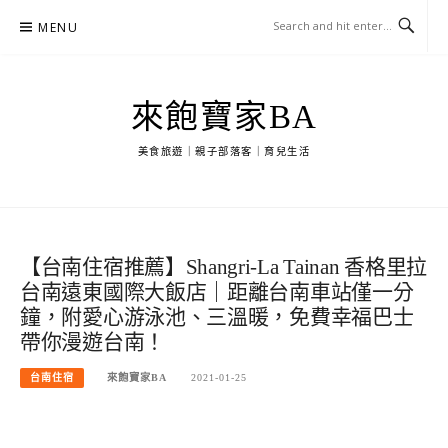
Skip
MENU
to
content
來飽寶家BA
美食旅遊｜親子部落客｜育兒生活
【台南住宿推薦】Shangri-La Tainan 香格里拉
台南遠東國際大飯店｜距離台南車站僅一分
鐘，附愛心游泳池、三溫暖，免費幸福巴士
帶你漫遊台南！
台南住宿
來飽寶家BA
2021-01-25