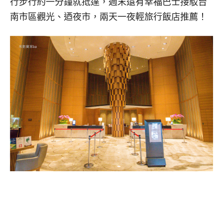
行步行約一分鐘就抵達，週末還有幸福巴士接駁台
南市區觀光、
迺夜市，兩天一夜輕旅行飯店推薦！