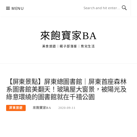
Skip
MENU
to
content
來飽寶家BA
美食旅遊｜親子部落客｜育兒生活
【屏東景點】屏東總圖書館｜屏東首座森林
系圖書館美翻天！玻璃屋大窗景，被陽光及
綠意環繞的圖書館就在千禧公園
屏東旅遊
來飽寶家BA
2020-09-11