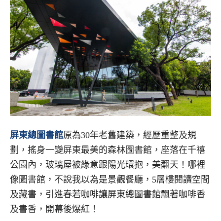
屏東總圖書館
原為30年老舊建築，經歷重整及規
劃，搖身一變屏東最美的森林圖書館，座落在千禧
公園內，玻璃屋被綠意跟陽光環抱，美翻天！哪裡
像圖書館，不說我以為是景觀餐廳，5層樓閱讀空間
及藏書，引進春若咖啡讓屏東總圖書館飄著咖啡香
及書香，開幕後爆紅！