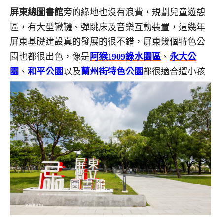
屏東總圖書館
旁的綠地也沒有浪費，規劃兒童遊憩
區，有大型鞦韆、彈跳床及音樂互動裝置，這幾年
屏東基礎建設真的發展的很不錯，屏東幾個特色公
園也都很出色，像是
阿猴1909綠水園區
、
永大公
園
、
和平公園
以及
蘭州街特色公園
都很適合遛小孩