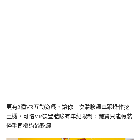
更有2種VR互動遊戲，讓你一次體驗飆車跟操作挖
土機，可惜VR裝置體驗有年紀限制，飽寶只能假裝
怪手司機過過乾癮