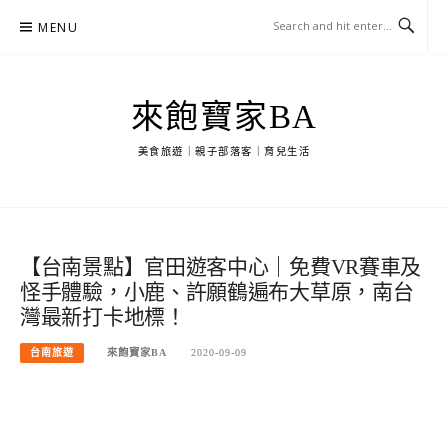
Skip
MENU
to
content
來飽寶家BA
美食旅遊｜親子部落客｜育兒生活
【台南景點】官田遊客中心｜免費VR賽車及
怪手體驗，小鹿、許願鶴遍布大草原，南台
灣最新打卡地標！
台南旅遊
來飽寶家BA
2020-09-09