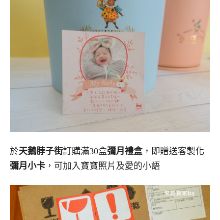
於
天鵝脖子街
訂購滿30盒
彌月禮盒
，即贈送客製化
彌月小卡
，可加入寶寶照片及愛的小語