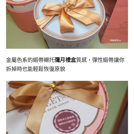
金屬色系的緞帶襯托
彌月禮盒
質感，彈性緞帶讓你
拆掉時也能輕鬆恢復原貌