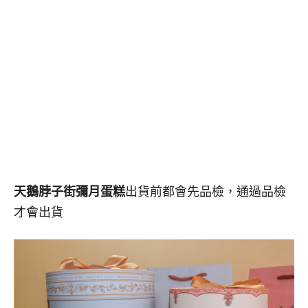
天鵝脖子街彌月蛋糕
出貨前都會先品檢，通過品檢
才會出貨