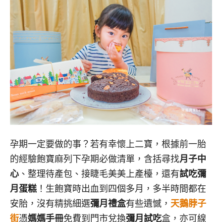
孕期一定要做的事？若有幸懷上二寶，根據前一胎
的經驗飽寶麻列下孕期必做清單，含括尋找
月子中
心
、整理待產包、接睫毛美美上產檯，還有
試吃彌
月蛋糕
！生飽寶時出血到四個多月，多半時間都在
安胎，沒有精挑細選
彌月禮盒
有些遺憾，
天鵝脖子
街
憑
媽媽手冊
免費到門市兌換
彌月試吃
盒，亦可線