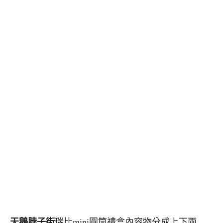
天鵝脖子街
瑞比mini圓筒禮盒內容物分成上下兩