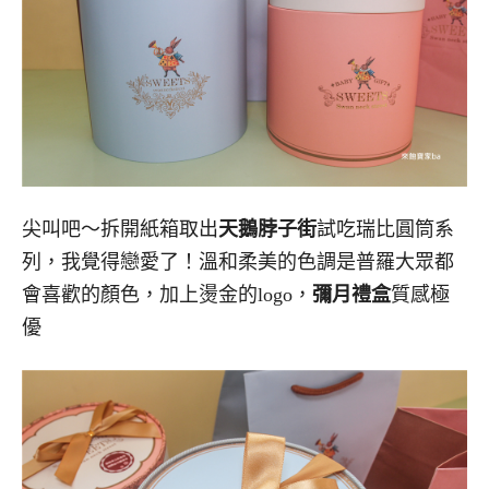
尖叫吧～拆開紙箱取出
天鵝脖子街
試吃瑞比圓筒系
列，我覺得戀愛了！溫和柔美的色調是普羅大眾都
會喜歡的顏色，加上燙金的logo，
彌月禮盒
質感極
優