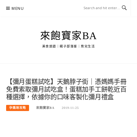
Skip
MENU
to
content
來飽寶家BA
美食旅遊｜親子部落客｜育兒生活
【彌月蛋糕試吃】天鵝脖子街｜憑媽媽手冊
免費索取彌月試吃盒！蛋糕加手工餅乾近百
種選擇，依據你的口味客製化彌月禮盒
孕媽咪攻略
來飽寶家BA
2019-11-25