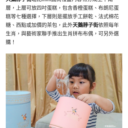
層，上層可放四吋蛋糕，包含香橙蛋糕、布朗尼蛋
糕等七種選擇，下層則是擺放手工餅乾、法式棉花
糖、西點或加價的茶包，此外
天鵝脖子街
依照每年
生肖，與藝術家聯手推出生肖拼布布偶，可另外選
購！