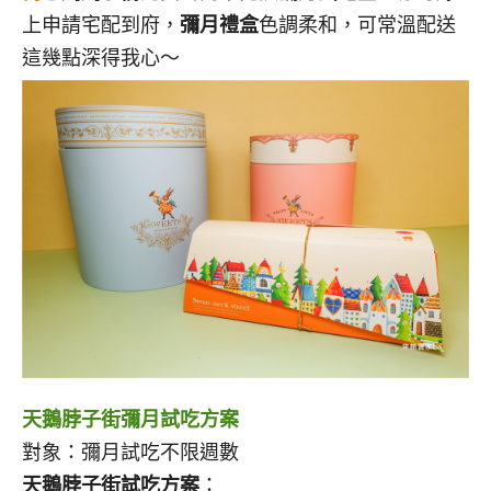
上申請宅配到府，
彌月禮盒
色調柔和，可常溫配送
這幾點深得我心～
天鵝脖子街彌月試吃方案
對象：彌月試吃不限週數
天鵝脖子街試吃方案
：