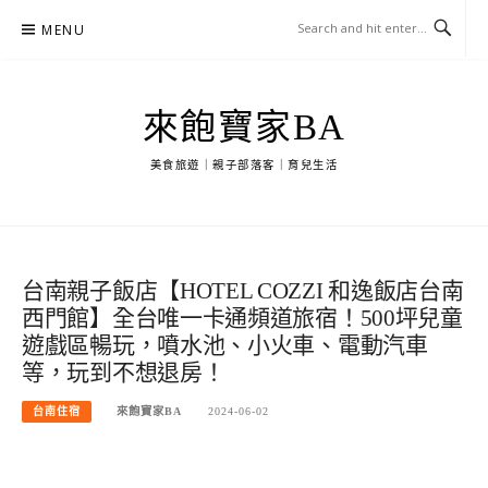
Skip
MENU
to
content
來飽寶家BA
美食旅遊｜親子部落客｜育兒生活
台南親子飯店【HOTEL COZZI 和逸飯店台南
西門館】全台唯一卡通頻道旅宿！500坪兒童
遊戲區暢玩，噴水池、小火車、電動汽車
等，玩到不想退房！
台南住宿
來飽寶家BA
2024-06-02